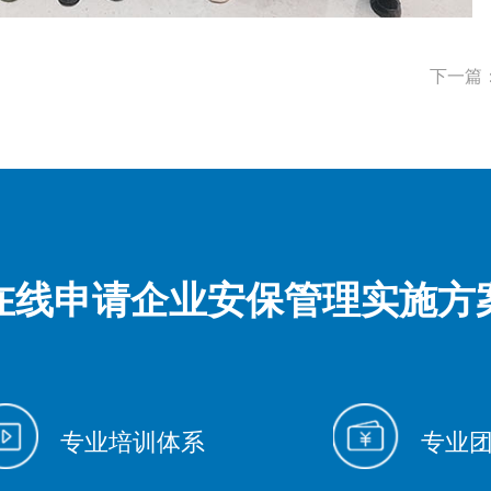
下一篇
在线申请企业安保管理实施方
专业培训体系
专业