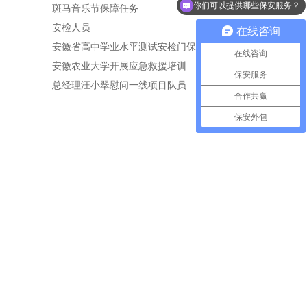
你们可以提供哪些保安服务？
斑马音乐节保障任务
安检人员
在线咨询
安徽省高中学业水平测试安检门保障
在线咨询
安徽农业大学开展应急救援培训
保安服务
总经理汪小翠慰问一线项目队员
合作共赢
保安外包