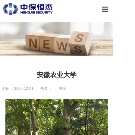
首页
关于恒杰
服务项目
安徽农业大学
解决方案
时间 ：2020-12-01
作者 ：
来源：
党建引领
合作共赢