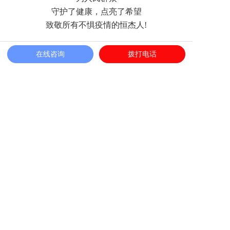
守护了健康，点亮了希望
致敬所有不惧疫情的恒杰人!
在线咨询
拨打电话
相关新闻
喜报|中保恒杰保安集团荣获“爱国拥军优秀单位”荣誉称号
那些温暖的词语，是我们守护的日常
马鞍山市公安局治安管理支队、马鞍山保安协会领导一行
深入中保恒杰参观交流
践行使命·定义标准·数智领航 | 中保恒杰在合肥市保安协会
第三届理事会第三次会员代表大会上荣获多项殊荣!
跃马新年 “职”等你来 | 中保恒杰退役军人专场招聘会圆满
举行
荣誉加冕 英姿绽放|中保恒杰爱国拥军工作获表彰，女子教
官团队“匕首操”惊艳亮相舞台