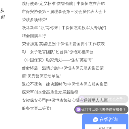
践行使命·定义标准·数智领航 | 中保恒杰在合肥
从
市保安协会第三届理事会第三次会员代表大会上
查都
荣获多项殊荣!
跃马新年 “职”等你来 | 中保恒杰退役军人专场招
聘会圆满举行
荣誉加冕 英姿绽放|中保恒杰爱国拥军工作获表
彰，女子教官团队“匕首操”惊艳亮相舞台
《中国保安》独家策划——恒杰“英语哥”
使命铸盾，温情护航!中保恒杰保安服务集团荣
膺“优秀警保联动单位”
退役不褪色，建功新时代!中保恒杰保安服务集团
探索军创企业高质量发展新路径
安徽保安公司|中保恒杰荣获安徽省退役军人志愿
服务大赛二等奖!
你们可以提供哪些保安服务？
在线咨询
在线咨询