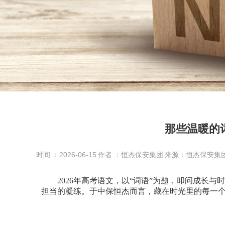
那些温暖的
时间 ：2026-06-15
作者 ：恒杰保安集团
来源：恒杰保安集
2026年高考语文，以“词语”为题，叩问成长与
担当的凝练。于中保恒杰而言，藏在时光里的每一