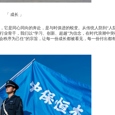
「 成长 」
，它是同心同向的奔赴，是与时俱进的蜕变。从传统人防到“人
到行业骨干，我们以“学习、创新、超越”为信念，在时代浪潮中突
社会秩序为己任”的宗旨，让每一份成长都被看见，每一份付出都