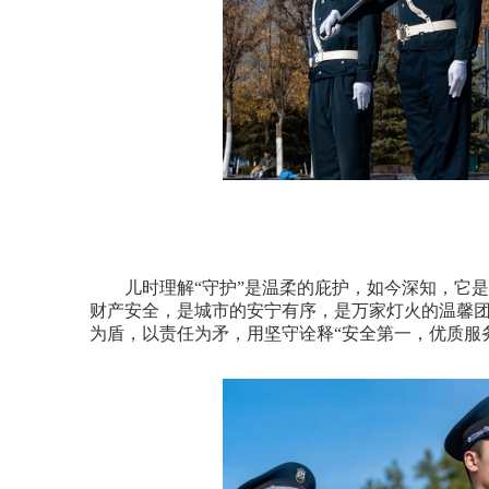
儿时理解“守护”是温柔的庇护，如今深知，它是
财产安全，是城市的安宁有序，是万家灯火的温馨
为盾，以责任为矛，用坚守诠释“安全第一，优质服