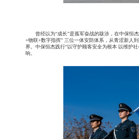
曾经以为“成长”是孤军奋战的跋涉，在中保恒杰
+物联+数字指挥” 三位一体安防体系，从青涩新人
界。中保恒杰践行“以守护顾客安全为根本 以维护
响。