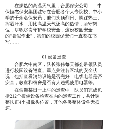
在燥热的高温天气里，合肥保安公司——中
新闻资讯
保恒杰保安集团驻守在合肥各个大专院校、中小
学的千余名保安员，他们头顶烈日、脚踩热土、
挥洒汗水，用比高温天气还高的热情，坚守岗
位，尽职尽责守护学校安全，这份校园安全
人才招聘
的“暑假作业”，我们的校园保安们一直都在书
写……
联系我们
01 设备巡查
合肥六中南区，队长张伟每天都会带领队员
进行校园设备巡查。重点关注各区域的安全状
况，包括查看消防设施是否完好，电线电器是否
安全，教室和宿舍是否有人违规使用电器等。
在假期某日一上午的巡查中，队员们完成包
括212个摄像设备检查在内的巡查工作，共计调
整扶正4个摄像头位置，其他各类整体设备无损
坏。