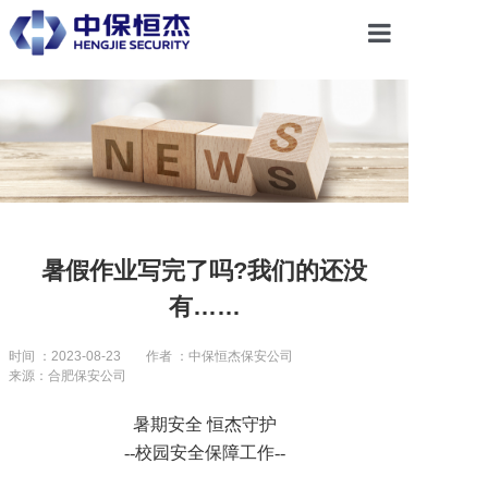
首页
关于恒杰
服务项目
暑假作业写完了吗?我们的还没
有……
解决方案
时间 ：2023-08-23
作者 ：中保恒杰保安公司
来源：合肥保安公司
党建引领
暑期安全
恒杰守护
--校园安全保障工作--
合作共赢