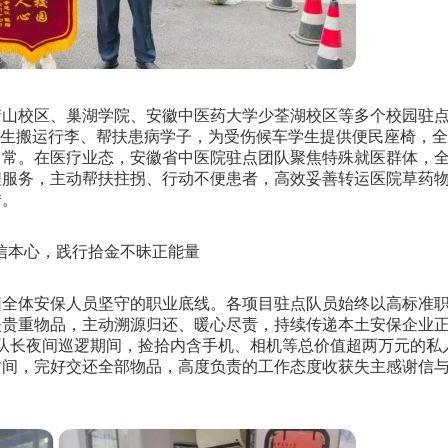
山校区、巢湖学院、安徽中医药大学少荃湖校区等多个校园驻
业生搬运行李、帮扶患病学子，为受伤候车学生提供便民座椅，
日常。在医疗业态，安徽省中医院驻点团队聚焦特殊就医群体，
程服务，主动帮扶拄拐、行动不便患者，高效妥善转运医院草药
转。
信本心，践行拾金不昧正能量
全体安保人员坚守的职业底线。各项目驻点队员始终以高标准
失贵重物品，主动溯源归还、暖心尽责，持续传递本土安保企业
勤队长夜间巡逻期间，捡拾内含手机、相机等总价值超两万元的私
时间，完好交还全部物品，高度负责的工作态度收获失主感谢信