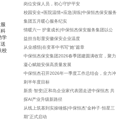
岗位安保人员，初心守护平安
校园安全+医院温情+应急演练|中保恒杰保安服务
集团五月暖心服务纪实
大服
情暖六一 护童成长|中保恒杰保安服务集团以公
医科
助学
益担当彰显安徽保安企业温度
车送
从业感悟|在变革中书写“她”篇章
扶校
中保恒杰保安集团2026春季团建圆满收官，聚力
凝心赋能安保高质量发展
中保恒杰召开2026年一季度工作总结会，全力冲
刺半年度目标
新质·智变|正和岛企业家代表团走进中保恒杰 共
探AI产业升级新路径
从线上筑基到实操锤炼|中保恒杰“金种子·恒星三
期”正式启动