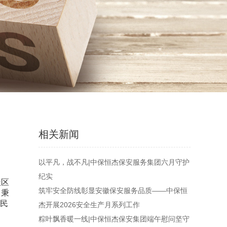
相关新闻
以平凡，战不凡|中保恒杰保安服务集团六月守护
纪实
社区
筑牢安全防线彰显安徽保安服务品质——中保恒
，秉
便民
杰开展2026安全生产月系列工作
粽叶飘香暖一线|中保恒杰保安集团端午慰问坚守