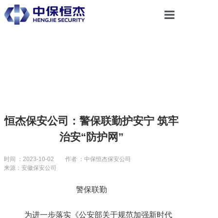
首页
关于恒杰
服务项目
恒杰保安公司：警保联勤护安宁 筑牢
治安“防护网”
解决方案
时间 ：2023-10-02
作者 ：中保恒杰保安公司
来源：安徽保安公司
党建引领
警保联勤
合作共赢
为进一步落实《公安部关于规范加强新时代