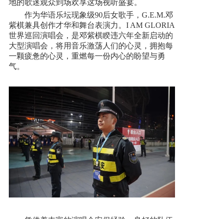
地的歌迷观众到场欢享这场视听盛宴。
作为华语乐坛现象级90后女歌手，G.E.M.邓
新闻资讯
紫棋兼具创作才华和舞台表演力。I AM GLORIA
世界巡回演唱会，是邓紫棋睽违六年全新启动的
大型演唱会，将用音乐激荡人们的心灵，拥抱每
人才招聘
一颗疲惫的心灵，重燃每一份内心的盼望与勇
气。
联系我们