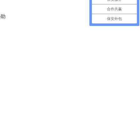
合作共赢
协助
保安外包