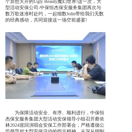
个异想天开的Ugly Beauty魔幻世界!这一次，大
型活动安保公司-中保恒杰保安服务集团再次与
新闻资讯
数万歌迷准时赴约，一起细数Jolin带给我们无数
的经典感动，共同迎接这一场空前盛宴!
人才招聘
联系我们
为保障活动安全、有序、顺利进行，中保恒
杰保安服务集团大型活动安保领导小组召开蔡依
林2024巡回演唱会安保工作部署会，严格遵循公
司领导对大型安保活动的指示精神，从深从细制