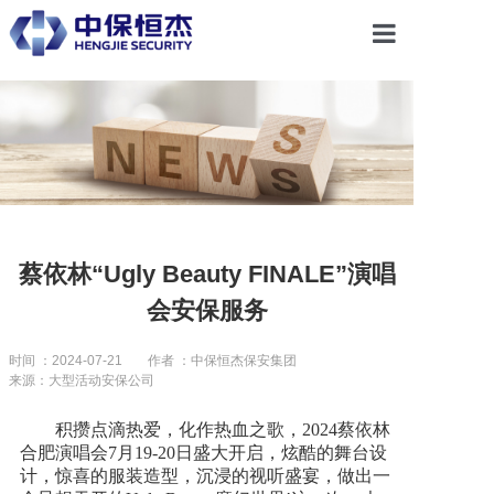
首页
关于恒杰
服务项目
蔡依林“Ugly Beauty FINALE”演唱
会安保服务
解决方案
时间 ：2024-07-21
作者 ：中保恒杰保安集团
来源：大型活动安保公司
党建引领
积攒点滴热爱，化作热血之歌，2024蔡依林
合肥演唱会7月19-20日盛大开启，炫酷的舞台设
合作共赢
计，惊喜的服装造型，沉浸的视听盛宴，做出一