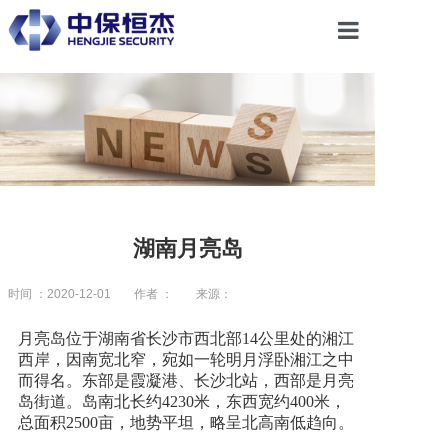
首页
关于恒杰
服务项目
湖南月亮岛
解决方案
时间 ：2020-12-01
作者 ：
来源：
月亮岛位于湖南省长沙市西北部14公里处的湘江
党建引领
西岸，因南宽北窄，宛如一轮明月浮卧湘江之中
而得名。东部是霞凝港、长沙北站，西部是月亮
岛街道。岛南北长约4230米，东西宽约400米，
合作共赢
总面积2500亩，地势平坦，略呈北高南低趋向。