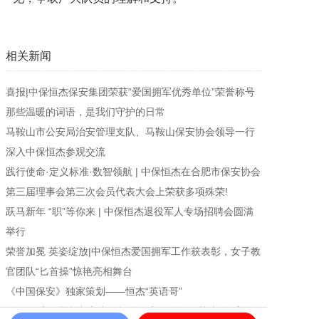
相关新闻
喜报|中保恒杰保安集团荣获“爱国拥军优秀单位”荣誉称号
那些温暖的词语，是我们守护的日常
马鞍山市公安局治安管理支队、马鞍山保安协会领导一行
深入中保恒杰参观交流
践行使命·定义标准·数智领航 | 中保恒杰在合肥市保安协会
第三届理事会第三次会员代表大会上荣获多项殊荣!
跃马新年 “职”等你来 | 中保恒杰退役军人专场招聘会圆满
举行
荣誉加冕 英姿绽放|中保恒杰爱国拥军工作获表彰，女子教
官团队“匕首操”惊艳亮相舞台
《中国保安》独家策划——恒杰“英语哥”
使命铸盾，温情护航!中保恒杰保安服务集团荣膺“优秀警保