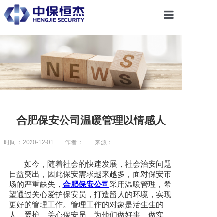
首页
关于恒杰
服务项目
合肥保安公司温暖管理以情感人
解决方案
时间 ：2020-12-01
作者 ：
来源：
如今，随着社会的快速发展，社会治安问题
党建引领
日益突出，因此保安需求越来越多，面对保安市
场的严重缺失，
合肥保安公司
采用温暖管理，希
望通过关心爱护保安员，打造留人的环境，实现
合作共赢
更好的管理工作。管理工作的对象是活生生的
人，爱护、关心保安员，为他们做好事、做实