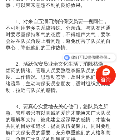
事，可以带来意想不到的良好效果。
新闻资讯
1、对来自五湖四海的保安员要一视同仁，
不可利用老乡关系搞特殊、分亲疏。与队友沟通
人才招聘
时要尽量保持和气的态度，不得粗声大气，要学
会站在队员角度上看问题，避免伤害了队员的自
尊心，降低他们的工作热情。
联系我们
你们可以提供哪些保安服务？
2、活跃保安员业余文化生活，消除枯燥、
烦闷的情绪。管理人员要熟悉掌握队员的文化程
度、工作情况、思想动态等，及时为他们进行情
绪疏导，主动与保安员交朋友，适时组织文娱活
动，拉近与队员的感情。
3、要真心实意地去关心他们，急队员之所
急。管理者只有以真诚的爱护才能换来广大队员
的理解和支持，彼此建立起深厚的感情，才能有
共同的目标和追求，提高队伍凝聚力。同时要理
解广大保安员的需要，充分尊重他们的人格和意
见，争取广大队员的理解和支持。