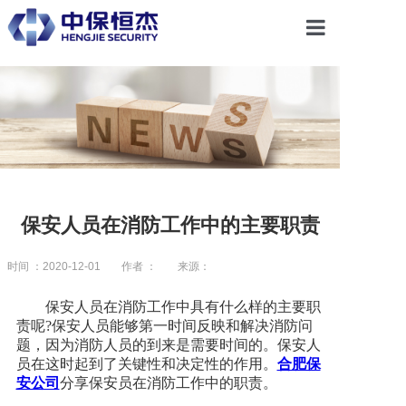
首页
关于恒杰
服务项目
保安人员在消防工作中的主要职责
解决方案
时间 ：2020-12-01
作者 ：
来源：
保安人员在消防工作中具有什么样的主要职
党建引领
责呢?保安人员能够第一时间反映和解决消防问
题，因为消防人员的到来是需要时间的。保安人
员在这时起到了关键性和决定性的作用。
合肥保
合作共赢
安公司
分享保安员在消防工作中的职责。