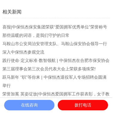
相关新闻
喜报|中保恒杰保安集团荣获“爱国拥军优秀单位”荣誉称号
那些温暖的词语，是我们守护的日常
马鞍山市公安局治安管理支队、马鞍山保安协会领导一行
深入中保恒杰参观交流
践行使命·定义标准·数智领航 | 中保恒杰在合肥市保安协会
第三届理事会第三次会员代表大会上荣获多项殊荣!
跃马新年 “职”等你来 | 中保恒杰退役军人专场招聘会圆满
举行
荣誉加冕 英姿绽放|中保恒杰爱国拥军工作获表彰，女子教
官团队“匕首操”惊艳亮相舞台
在线咨询
拨打电话
《中国保安》独家策划——恒杰“英语哥”
使命铸盾，温情护航!中保恒杰保安服务集团荣膺“优秀警保
联动单位”