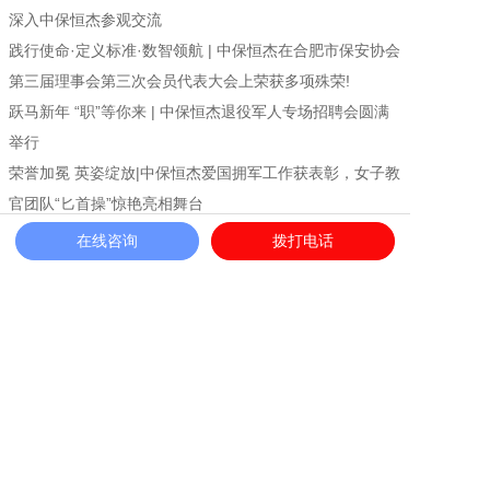
深入中保恒杰参观交流
践行使命·定义标准·数智领航 | 中保恒杰在合肥市保安协会
第三届理事会第三次会员代表大会上荣获多项殊荣!
跃马新年 “职”等你来 | 中保恒杰退役军人专场招聘会圆满
举行
荣誉加冕 英姿绽放|中保恒杰爱国拥军工作获表彰，女子教
官团队“匕首操”惊艳亮相舞台
《中国保安》独家策划——恒杰“英语哥”
在线咨询
拨打电话
使命铸盾，温情护航!中保恒杰保安服务集团荣膺“优秀警保
联动单位”
退役不褪色，建功新时代!中保恒杰保安服务集团探索军创
企业高质量发展新路径
安徽保安公司|中保恒杰荣获安徽省退役军人志愿服务大赛
二等奖!
上一篇：合肥保安公司优秀人员少不了三个模块的训练
下一篇：合肥保安公司日常培训需要注意哪些问题