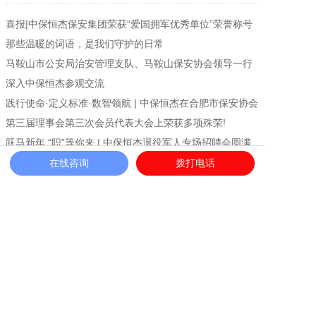
喜报|中保恒杰保安集团荣获“爱国拥军优秀单位”荣誉称号
那些温暖的词语，是我们守护的日常
马鞍山市公安局治安管理支队、马鞍山保安协会领导一行
深入中保恒杰参观交流
践行使命·定义标准·数智领航 | 中保恒杰在合肥市保安协会
第三届理事会第三次会员代表大会上荣获多项殊荣!
跃马新年 “职”等你来 | 中保恒杰退役军人专场招聘会圆满
举行
在线咨询
拨打电话
荣誉加冕 英姿绽放|中保恒杰爱国拥军工作获表彰，女子教
官团队“匕首操”惊艳亮相舞台
《中国保安》独家策划——恒杰“英语哥”
使命铸盾，温情护航!中保恒杰保安服务集团荣膺“优秀警保
联动单位”
退役不褪色，建功新时代!中保恒杰保安服务集团探索军创
企业高质量发展新路径