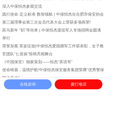
深入中保恒杰参观交流
践行使命·定义标准·数智领航 | 中保恒杰在合肥市保安协会
第三届理事会第三次会员代表大会上荣获多项殊荣!
跃马新年 “职”等你来 | 中保恒杰退役军人专场招聘会圆满
举行
荣誉加冕 英姿绽放|中保恒杰爱国拥军工作获表彰，女子教
官团队“匕首操”惊艳亮相舞台
《中国保安》独家策划——恒杰“英语哥”
使命铸盾，温情护航!中保恒杰保安服务集团荣膺“优秀警保
联动单位”
在线咨询
拨打电话
退役不褪色，建功新时代!中保恒杰保安服务集团探索军创
企业高质量发展新路径
安徽保安公司|中保恒杰荣获安徽省退役军人志愿服务大赛
二等奖!
上一篇：保安服务公司开展风险管理工作的意义
下一篇：安徽保安公司的保安防身器材有哪些？