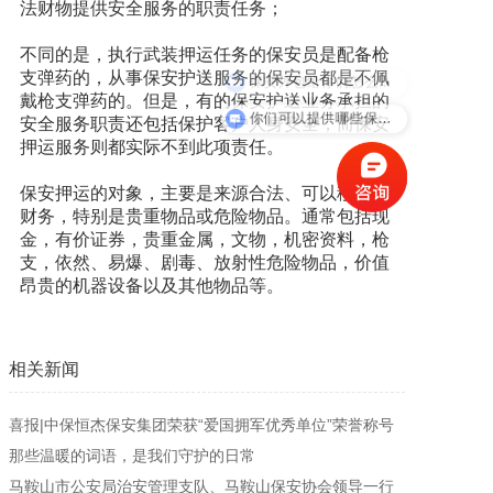
法财物提供安全服务的职责任务；
新闻资讯
不同的是，执行武装押运任务的保安员是配备枪
支弹药的，从事保安护送服务的保安员都是不佩
保安外包给你们怎么收费？
戴枪支弹药的。但是，有的保安护送业务承担的
人才招聘
你们可以提供哪些保安服务？
安全服务职责还包括保护客户人身安全，而保安
押运服务则都实际不到此项责任。
联系我们
保安押运的对象，主要是来源合法、可以移动的
财务，特别是贵重物品或危险物品。通常包括现
金，有价证券，贵重金属，文物，机密资料，枪
支，依然、易爆、剧毒、放射性危险物品，价值
昂贵的机器设备以及其他物品等。
相关新闻
喜报|中保恒杰保安集团荣获“爱国拥军优秀单位”荣誉称号
那些温暖的词语，是我们守护的日常
马鞍山市公安局治安管理支队、马鞍山保安协会领导一行