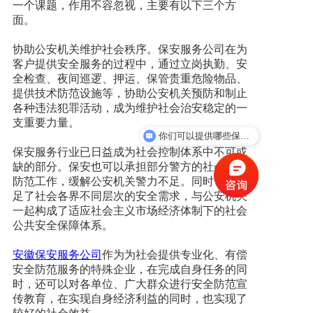
一个课题，作用不容忽视，主要有以下三个方
面。
新闻资讯
协助公安机关维护社会秩序。保安服务公司在为
客户提供安全服务的过程中，通过立岗执勤、安
人才招聘
全检查、夜间巡逻、押运、保管贵重危险物品、
提供技术防范设施等，协助公安机关预防和制止
各种违法犯罪活动，成为维护社会治安稳定的一
联系我们
支重要力量。
你们可以提供哪些保安服务？
保安服务行业已日益成为社会控制体系中不可或
缺的部分。保安也可以承担部分警方的社会安全
防范工作，缓解公安机关警力不足。同时，又满
足了社会各界不同层次的安全需求，与公安机关
一起构成了适应社会主义市场经济体制下的社会
公共安全保障体系。
安徽保安服务公司
作为为社会提供专业化、有偿
安全防范服务的特殊企业，在完成自身任务的同
时，还可以对各单位、广大群众进行安全防范宣
传教育，在实现自身经济利益的同时，也实现了