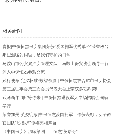
较好的社会效益。
相关新闻
喜报|中保恒杰保安集团荣获“爱国拥军优秀单位”荣誉称号
那些温暖的词语，是我们守护的日常
马鞍山市公安局治安管理支队、马鞍山保安协会领导一行
深入中保恒杰参观交流
践行使命·定义标准·数智领航 | 中保恒杰在合肥市保安协会
第三届理事会第三次会员代表大会上荣获多项殊荣!
跃马新年 “职”等你来 | 中保恒杰退役军人专场招聘会圆满
举行
荣誉加冕 英姿绽放|中保恒杰爱国拥军工作获表彰，女子教
官团队“匕首操”惊艳亮相舞台
《中国保安》独家策划——恒杰“英语哥”