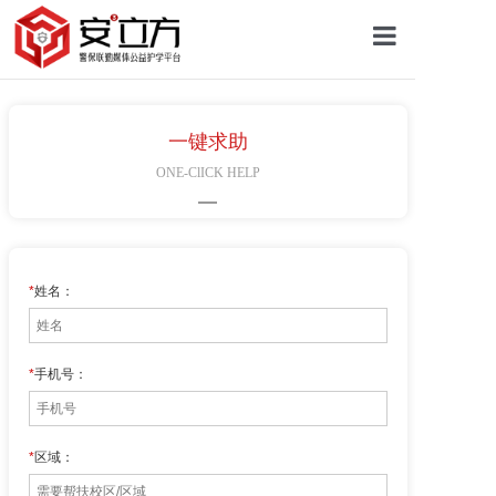
首页
一键求助
关于安立方
ONE-ClICK HELP
护学资讯
*
姓名：
平安校园
*
手机号：
护学网点
*
区域：
往期回顾