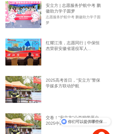
安立方 | 志愿服务护航中考 鹏
徽助力学子圆梦
加入我们
志愿服务护航中考 鹏徽助力学子圆
梦
一键求助
红耀江淮，志愿同行 | 中保恒
杰荣获安徽省退役军人...
2025高考首日，“安立方”警保
学媒多方联动护航
交卷！“安立方”公益护学平台
你们可以提供哪些保安服务？
2025中高考护学行动...