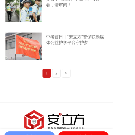
卷，请审阅！
中考首日｜“安立方”警保联勤媒
体公益护学平台守护梦...
1
2
>