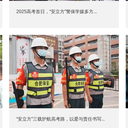
2025高考首日，“安立方”警保学媒多方...
“安立方”三载护航高考路，以爱与责任书写...