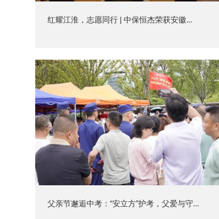
红耀江淮，志愿同行 | 中保恒杰荣获安徽...
父亲节邂逅中考：“安立方”护考，父爱与守...