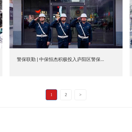
警保联勤 | 中保恒杰积极投入庐阳区警保...
1
2
>