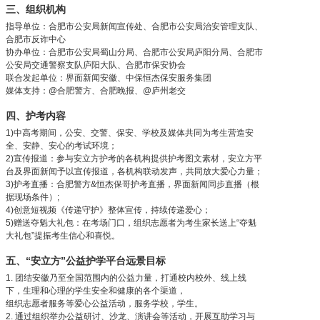
三、组织机构
指导单位：合肥市公安局新闻宣传处、合肥市公安局治安管理支队、
合肥市反诈中心
协办单位：合肥市公安局蜀山分局、合肥市公安局庐阳分局、合肥市
公安局交通警察支队庐阳大队、合肥市保安协会
联合发起单位：界面新闻安徽、中保恒杰保安服务集团
媒体支持：@合肥警方、合肥晚报、@庐州老交
四、护考内容
1)中高考期间，公安、交警、保安、学校及媒体共同为考生营造安
全、安静、安心的考试环境；
2)宣传报道：参与安立方护考的各机构提供护考图文素材，安立方平
台及界面新闻予以宣传报道，各机构联动发声，共同放大爱心力量；
3)护考直播：合肥警方&恒杰保哥护考直播，界面新闻同步直播（根
据现场条件）;
4)创意短视频《传递守护》整体宣传，持续传递爱心；
5)赠送夺魁大礼包：在考场门口，组织志愿者为考生家长送上“夺魁
大礼包”提振考生信心和喜悦。
五、“安立方”公益护学平台远景目标
1. 团结安徽乃至全国范围内的公益力量，打通校内校外、线上线
下，生理和心理的学生安全和健康的各个渠道，
组织志愿者服务等爱心公益活动，服务学校，学生。
2. 通过组织举办公益研讨、沙龙、演讲会等活动，开展互助学习与