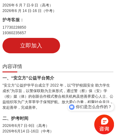
2026年 6 月 7 日-9 日（高考）
2026年6 月 14 日-16 日（中考）
加入我们
护考客服：
17730228850
一键求助
19360235657
立即加入
内容详情
一、“安立方”公益平台简介
“安立方”公益护学平台成立于 2022 年，以“守护校园安全 助力学生
成长”为宗旨，以警保联勤为主体形式，通过警（察）保（安）学
（校）媒（体）的创新合作模式整合相关机构及慈善界爱心人士、公
益组织等为广大莘莘学子保驾护航。放大爱心力量，积聚社会关注，
你们是怎么合作的？
发起善举，完成善举。
二、护考时间
2026年6月7 日-9日（高考）
2026年6月14 日-16日（中考）