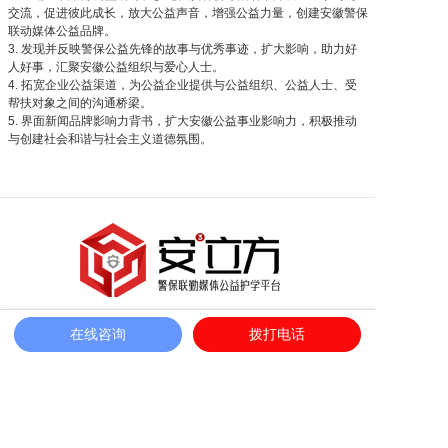
交流，促进彼此成长，放大公益声音，增强公益力量，创建安徽警保
联动媒体公益品牌。
3. 发现并反映警保公益先锋的故事与优秀事迹，扩大影响，助力好
人好事，汇聚安徽公益组织与爱心人士。
4. 拓宽企业公益渠道，为公益企业提供与公益组织、公益人士、受
帮扶对象之间的沟通桥梁。
5. 界面新闻品牌影响力背书，扩大安徽公益事业影响力，积极推动
与创建社会和谐与社会主义道德氛围。
联系电话：400-8586-110
在线咨询
拨打电话
安立方护学
加入志愿者
一键求助
护学网点
邮箱：zhongbaohengjie@163.com
地址：安徽省合肥市政务区潜山路1999号中侨中心A座25楼