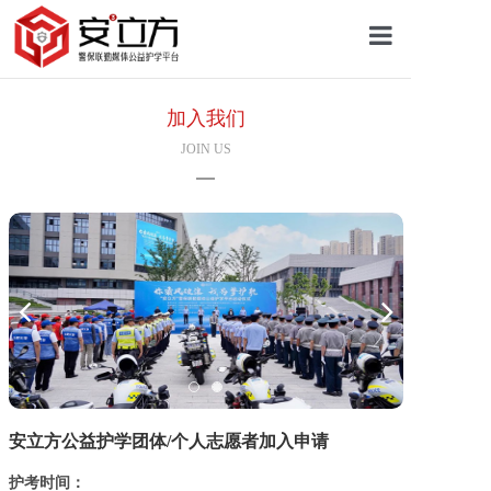
首页
加入我们
JOIN US
关于安立方
护学资讯
平安校园
护学网点
安立方公益护学团体/个人志愿者加入申请
往期回顾
护考时间：