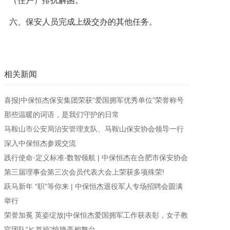
（住户）排扰解困。
六、保安人员完成上级交办的其他任务。
相关新闻
喜报|中保恒杰保安集团荣获“爱国拥军优秀单位”荣誉称号
那些温暖的词语，是我们守护的日常
马鞍山市公安局治安管理支队、马鞍山保安协会领导一行
深入中保恒杰参观交流
践行使命·定义标准·数智领航 | 中保恒杰在合肥市保安协会
第三届理事会第三次会员代表大会上荣获多项殊荣!
跃马新年 “职”等你来 | 中保恒杰退役军人专场招聘会圆满
举行
荣誉加冕 英姿绽放|中保恒杰爱国拥军工作获表彰，女子教
官团队“匕首操”惊艳亮相舞台