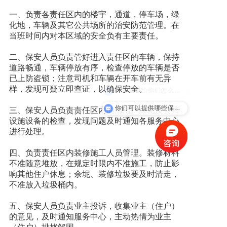
一、负责各责任区内的楼宇，通道，停车场，绿
新闻资讯
化地，车辆及其它公共场所的治安防范管理。在
当班时间内对本区域的安全负有主要责任。
人才招聘
二、保安人员负责管好进入责任区的车辆，保持
道路畅通，车辆停放有序，检查停放的车辆是否
已上防盗锁；注意司机和车辆在开车前有无异
联系我们
样，发现可疑立即查证，以确保安全。
保安外包给你们怎么收费？
你们可以提供哪些保安服务？
三、保安人员负责责任区内的清洁、绿化及公共
设施设备的检查，发现问题及时通知各服务中心
进行处理。
四、负责责任区内装修施工人员管理。装修材料
不准随意堆放，在规定时限内不准施工，防止影
响其他住户休息；余坭、装修垃圾要及时清走，
不准放入垃圾桶内。
五、保安人员负责业主投诉，收集业主（住户）
的意见，及时通知服务中心，主动热情为业主