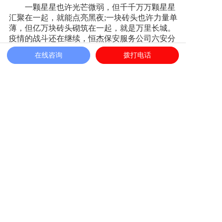
一颗星星也许光芒微弱，但千千万万颗星星
汇聚在一起，就能点亮黑夜;一块砖头也许力量单
薄，但亿万块砖头砌筑在一起，就是万里长城。
疫情的战斗还在继续，恒杰保安服务公司六安分
公司将继续保持高度警惕，加强值班值守、信息
在线咨询
拨打电话
沟通、统筹协调，全力以赴做好疫情防控攻坚战
的保障工作, 为打好、打赢疫情防疫战不懈努力!
相关新闻
以平凡，战不凡|中保恒杰保安服务集团六月守护纪实
筑牢安全防线彰显安徽保安服务品质——中保恒杰开展
2026安全生产月系列工作
粽叶飘香暖一线|中保恒杰保安集团端午慰问坚守岗位安保
人员，初心守护平安
校园安全+医院温情+应急演练|中保恒杰保安服务集团五月
暖心服务纪实
情暖六一 护童成长|中保恒杰保安服务集团以公益担当彰显