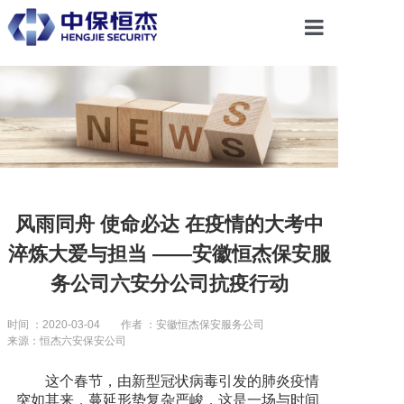
首页
关于恒杰
服务项目
风雨同舟 使命必达 在疫情的大考中
淬炼大爱与担当 ——安徽恒杰保安服
解决方案
务公司六安分公司抗疫行动
党建引领
时间 ：2020-03-04
作者 ：安徽恒杰保安服务公司
来源：恒杰六安保安公司
合作共赢
这个春节，由新型冠状病毒引发的肺炎疫情
突如其来，蔓延形势复杂严峻，这是一场与时间