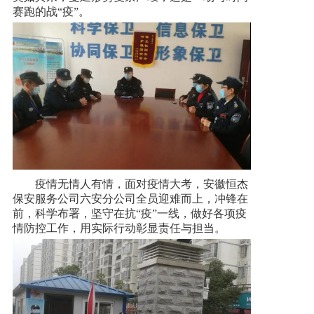
赛跑的战“疫”。
新闻资讯
人才招聘
联系我们
疫情无情人有情，面对疫情大考，安徽恒杰
保安服务公司六安分公司全员迎难而上，冲锋在
前，科学布署，坚守在抗“疫”一线，做好各项疫
情防控工作，用实际行动彰显责任与担当。