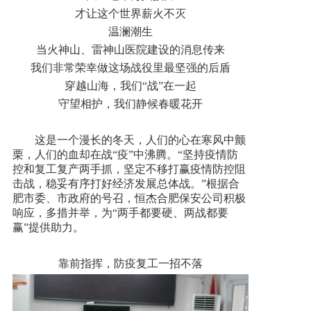
才让这个世界薪火不灭
新闻资讯
温澜潮生
当火神山、雷神山医院建设的消息传来
我们非常荣幸做这场战役里最坚强的后盾
人才招聘
穿越山海，我们“战”在一起
守望相护，我们静候春暖花开
联系我们
这是一个漫长的冬天，人们的心在寒风中颤
栗，人们的血却在战“疫”中沸腾。“坚持疫情防
控和复工复产两手抓，坚定不移打赢疫情防控阻
击战，稳妥有序打好经济发展总体战。”根据合
肥市委、市政府的号召，恒杰合肥保安公司积极
响应，多措并举，为“两手都要硬、两战都要
赢”提供助力。
靠前指挥，防疫复工一招不落