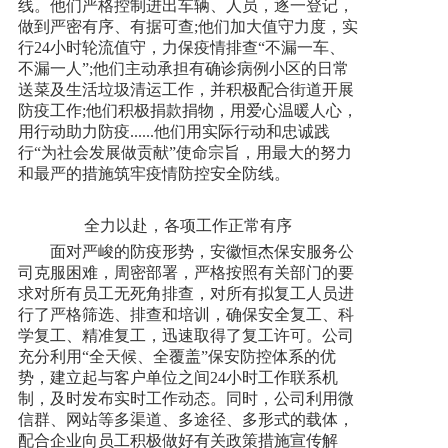
线。他们严格控制进出车辆、人员，逐一登记，
做到严密有序、有据可查;他们加大值守力度，实
行24小时轮流值守，力保疫情排查“不漏一车、
不漏一人”;他们主动承担有确诊病例小区的日常
送菜及生活垃圾清运工作，并积极配合街道开展
防疫工作;他们积极捐款捐物，用爱心温暖人心，
用行动助力防疫......他们用实际行动和忠诚践
行“为社会发展做贡献”使命宗旨，用最大的努力
和最严的措施筑牢疫情防控安全防线。
全力以赴，各项工作正常有序
面对严峻的防疫形势，安徽恒杰保安服务公
司克服困难，周密部署，严格按照有关部门的要
求对所有员工无死角排查，对所有拟复工人员进
行了严格筛选、排查和培训，确保安全复工、科
学复工、精准复工，迅速取得了复工许可。公司
充分利用“全天候、全覆盖”保安防控体系的优
势，建立起与客户单位之间24小时工作联系机
制，及时发布实时工作动态。同时，公司利用微
信群、网站等多渠道、多途径、多形式的载体，
配合企业向员工积极做好有关政策措施宣传解