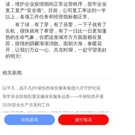
读，维护企业疫情期间正常运营秩序，筑牢企业
复工复产“安全墙”。目前，公司复工率达到一半
以上，各项工作任务和经营指标都正常。
有了绿，有了芽，有了蓓蕾，一下子就有了
生机，很快就有了希望，有了一日比一日更加蓬
勃的生命气象，合肥这座城市方方面面都在复
苏，疫情的阴霾渐渐消散。面朝大海，春暖花
开，让我们万众一心、共克时艰，一起守望美好
的明天!
相关新闻
以平凡，战不凡|中保恒杰保安服务集团六月守护纪实
筑牢安全防线彰显安徽保安服务品质——中保恒杰开展
2026安全生产月系列工作
粽叶飘香暖一线|中保恒杰保安集团端午慰问坚守岗位安保
在线咨询
拨打电话
人员，初心守护平安
校园安全+医院温情+应急演练|中保恒杰保安服务集团五月