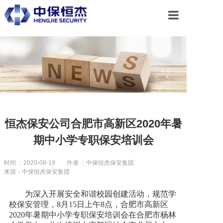
首页
关于恒杰
服务项目
恒杰保安公司合肥市高新区2020年暑
期中小学专职保安培训会
解决方案
时间 ：2020-08-19
作者 ：中保恒杰保安集团
来源：中保恒杰保安集团
党建引领
为深入开展安全和谐校园创建活动，规范学
校保安管理，8月15日上午8点，合肥市高新区
合作共赢
2020年暑期中小学专职保安培训会在合肥市杨林