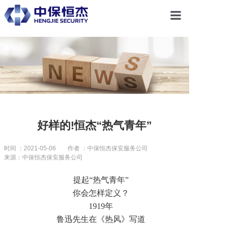
首页
关于恒杰
服务项目
好样的!恒杰“热气青年”
解决方案
时间 ：2021-05-06
作者 ：中保恒杰保安服务公司
来源：中保恒杰保安服务公司
党建引领
提起“热气青年”
你会怎样定义？
1919年
合作共赢
鲁迅先生在《热风》写道