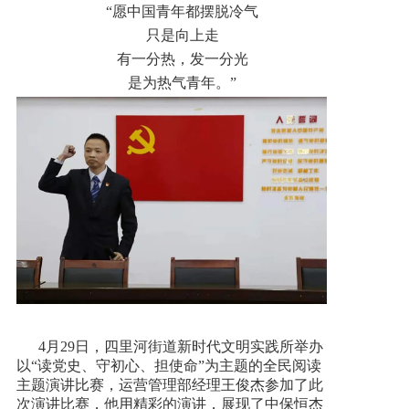
“愿中国青年都摆脱冷气
新闻资讯
只是向上走
有一分热，发一分光
是为热气青年。”
人才招聘
联系我们
4月29日，四里河街道新时代文明实践所举办
以“读党史、守初心、担使命”为主题的全民阅读
主题演讲比赛，运营管理部经理王俊杰参加了此
次演讲比赛，他用精彩的演讲，展现了中保恒杰