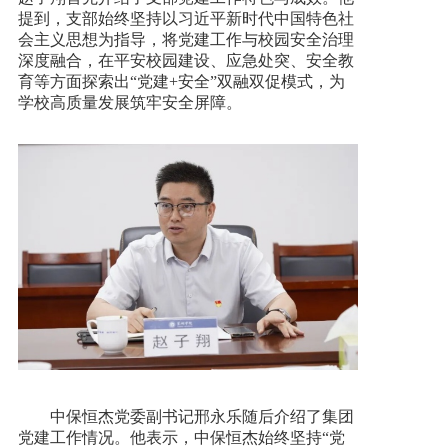
提到，支部始终坚持以习近平新时代中国特色社
会主义思想为指导，将党建工作与校园安全治理
深度融合，在平安校园建设、应急处突、安全教
育等方面探索出“党建+安全”双融双促模式，为
学校高质量发展筑牢安全屏障。
中保恒杰党委副书记邢永乐随后介绍了集团
党建工作情况。他表示，中保恒杰始终坚持“党