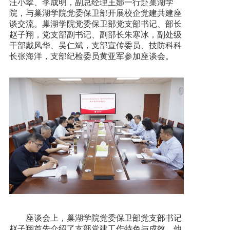
汪小翠、李成明，副总经理王娜一行赴巢湖学
院，与巢湖学院党委保卫部开展校企党建共建座
新闻资讯
谈交流。巢湖学院党委保卫部党支部书记、部长
赵子翔，党支部副书记、副部长朱寒冰，副处级
干部戴风华、吴仁斌，支部宣传委员、技防科科
人才招聘
长张海洋，支部纪检委员黄亚军参加座谈会。
联系我们
座谈会上，巢湖学院党委保卫部党支部书记
赵子翔首先介绍了支部党建工作特色与成效。他