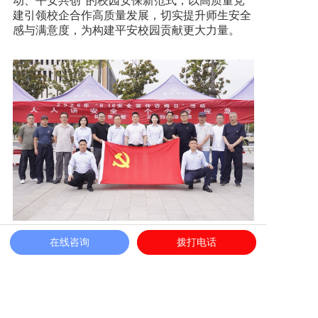
动、平安共创”的校园安保新范式，以高质量党
建引领校企合作高质量发展，切实提升师生安全
感与满意度，为构建平安校园贡献更大力量。
在线咨询
拨打电话
相关新闻
追寻合肥“第一支部”足迹|中保恒杰保安集团党委赴中共合