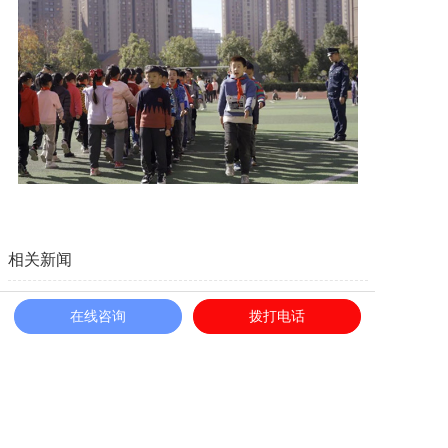
相关新闻
中保恒杰保安服务集团爱心捐赠，助力合肥市“爱心相助，
在线咨询
拨打电话
情暖老兵”困难帮扶活动
征红蔓三八红旗手工作室 | “保姐志愿服务队”在行动
助力“四善一体”社区慈善建设
“恒杰保哥”迎战暴雨：守护城市，筑起坚不可摧的安全防线