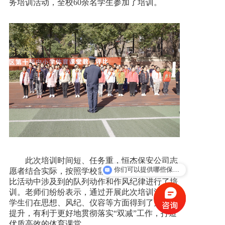
务培训活动，全校60余名学生参加了培训。
新闻资讯
人才招聘
联系我们
此次培训时间短、任务重，恒杰保安公司志
你们可以提供哪些保安服务？
愿者结合实际，按照学校需求，抓重难点，对评
比活动中涉及到的队列动作和作风纪律进行了培
训。老师们纷纷表示，通过开展此次培训活动，
学生们在思想、风纪、仪容等方面得到了大大的
提升，有利于更好地贯彻落实“双减”工作，打造
优质高效的体育课堂。