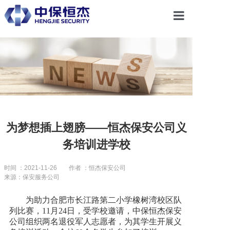
首页
关于恒杰
服务项目
为梦想插上翅膀——恒杰保安公司义
务培训进学校
解决方案
时间 ：2021-11-26
作者 ：恒杰保安公司
来源：保安服务公司
党建引领
为助力合肥市长江路第二小学橡树湾校区队
列比赛，11月24日，受学校邀请，中保恒杰保安
合作共赢
公司组织两名退役军人志愿者，为其学生开展义