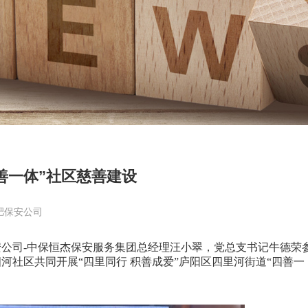
善一体”社区慈善建设
肥保安公司
司-中保恒杰保安服务集团总经理汪小翠，党总支书记牛德荣
河社区共同开展“四里同行 积善成爱”庐阳区四里河街道“四善一