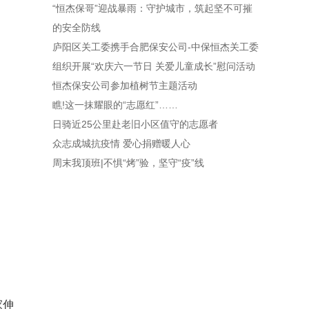
“恒杰保哥”迎战暴雨：守护城市，筑起坚不可摧
的安全防线
庐阳区关工委携手合肥保安公司-中保恒杰关工委
组织开展“欢庆六一节日 关爱儿童成长”慰问活动
恒杰保安公司参加植树节主题活动
瞧!这一抹耀眼的“志愿红”……
日骑近25公里赴老旧小区值守的志愿者
众志成城抗疫情 爱心捐赠暖人心
周末我顶班|不惧“烤”验，坚守“疫”线
家伸