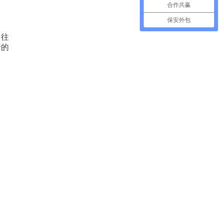
合作共赢
保安外包
，往
行的