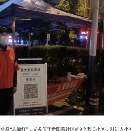
化身“志愿红”，义务值守青阳路社区的9个老旧小区，对进入小