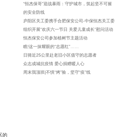
“恒杰保哥”迎战暴雨：守护城市，筑起坚不可摧
的安全防线
庐阳区关工委携手合肥保安公司-中保恒杰关工委
组织开展“欢庆六一节日 关爱儿童成长”慰问活动
恒杰保安公司参加植树节主题活动
瞧!这一抹耀眼的“志愿红”……
日骑近25公里赴老旧小区值守的志愿者
众志成城抗疫情 爱心捐赠暖人心
周末我顶班|不惧“烤”验，坚守“疫”线
区的