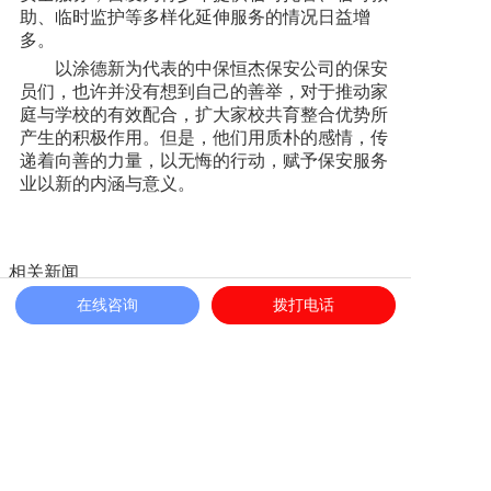
助、临时监护等多样化延伸服务的情况日益增
多。
以涂德新为代表的中保恒杰保安公司的保安
员们，也许并没有想到自己的善举，对于推动家
庭与学校的有效配合，扩大家校共育整合优势所
产生的积极作用。但是，他们用质朴的感情，传
递着向善的力量，以无悔的行动，赋予保安服务
业以新的内涵与意义。
相关新闻
在线咨询
拨打电话
喜报|中保恒杰保安集团荣获“爱国拥军优秀单位”荣誉称号
那些温暖的词语，是我们守护的日常
马鞍山市公安局治安管理支队、马鞍山保安协会领导一行
深入中保恒杰参观交流
践行使命·定义标准·数智领航 | 中保恒杰在合肥市保安协会
第三届理事会第三次会员代表大会上荣获多项殊荣!