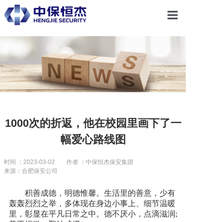
首页
关于恒杰
服务项目
1000次的折返，他在校园里画下了一
幅爱心路线图
解决方案
时间 ：2023-03-02
作者 ：中保恒杰保安集团
来源：合肥保安公司
党建引领
积善成德，明德惟馨。生活里的善意，少有
轰轰烈烈之举，多体现在身边小事上、细节温暖
合作共赢
里，彰显在平凡日常之中。德不厌小，点滴滋润;