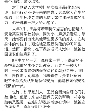
善不拒微，聚沙成塔。
对于刚踏入大学校门的女孩王晶(化名)来
新闻资讯
说，因为行动不便带来的焦虑，远离家人产生的
孤独，陌生环境导致的无措，繁忙课程造成的压
力，似乎都被一群人给治愈了。
人才招聘
去年9月，王晶怀着期待又忐忑的心情进入
安徽某医科学校就学。因为小儿麻痹后遗症，每
天，她都要付出比其他新生更多倍的努力，在与
联系我们
身体的对抗中，艰难地适应新阶段的学习和生
活。然而，很快，在下课的汹涌人潮中，她被校
园保安们注意到了。
9月中旬的一天，像往常一样，下课后的王
晶拖着沉重的步伐走出教室。行走至一楼大厅
时，一位带着眼镜的保安员径直朝她走来：“同
学，慢慢走，别着急，我来送你，是要回宿舍
吧?”王晶抬头认出这位保安员，他是校园保安巡
逻队的一员。
也许，如果是别人，王晶会因为自尊心而礼
貌拒绝。但是，来自校园保安员的帮助，却令她
踏实又温暖。在难以诉说的感激心境中，她被这
位保安员一直护送到了宿舍。