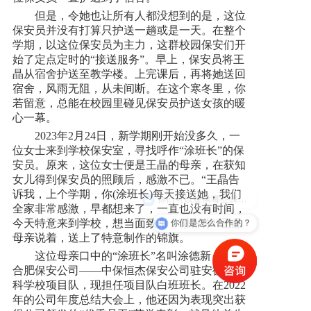
但是，令她也让所有人都没想到的是，这位
保安员并没有打算只护送一趟或是一天。在整个
学期，以这位保安员为主力，这群校园保安们开
始了定点定时的“接送服务”。早上，保安员将王
晶从宿舍护送至教学楼。上完课后，再将她送回
宿舍，风雨无阻，从未间断。在这个寒冬里，你
若留意，总能在校园里碰见保安员护送女孩的暖
心一幕。
2023年2月24日，新学期刚开始没多久，一
位女士来到学校保安室，寻找呼作“涂班长”的保
安员。原来，这位女士便是王晶的母亲，在获知
女儿得到保安员的照顾后，感激不已。“王晶告
诉我，上个学期，你(涂班长)每天接送她，我们
你们可以提供哪些保安服务？
全家非常感激，早都想来了，一直也没有时间，
你们是怎么合作的？
今天特意来到学校，想当面致谢，谢谢你!”王晶
母亲说着，送上了特意制作的锦旗。
这位母亲口中的“涂班长”名叫涂德新，来自
合肥保安公司——中保恒杰保安公司驻安徽某医
科学校项目队，现担任项目队白班班长。在2022
年的公司年度总结大会上，他还因为表现突出获