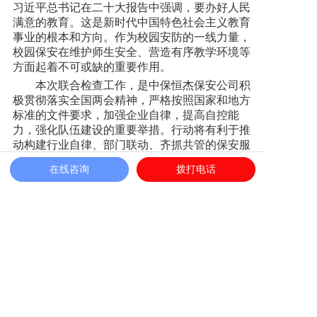
习近平总书记在二十大报告中强调，要办好人民
满意的教育。这是新时代中国特色社会主义教育
事业的根本和方向。作为校园安防的一线力量，
校园保安在维护师生安全、营造有序教学环境等
方面起着不可或缺的重要作用。
本次联合检查工作，是中保恒杰保安公司积
极贯彻落实全国两会精神，严格按照国家和地方
标准的文件要求，加强企业自律，提高自控能
力，强化队伍建设的重要举措。行动将有利于推
动构建行业自律、部门联动、齐抓共管的保安服
务业监管体系，全面提升行业正规化、专业化、
在线咨询
拨打电话
职业化水平，助力我市保安服务业健康快速发
展。
相关新闻
以平凡，战不凡|中保恒杰保安服务集团六月守护纪实
筑牢安全防线彰显安徽保安服务品质——中保恒杰开展