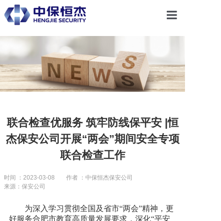
首页
关于恒杰
服务项目
联合检查优服务 筑牢防线保平安 |恒
杰保安公司开展“两会”期间安全专项
解决方案
联合检查工作
党建引领
时间 ：2023-03-08
作者 ：中保恒杰保安公司
来源：保安公司
合作共赢
为深入学习贯彻全国及省市“两会”精神，更
好服务合肥市教育高质量发展要求，深化“平安