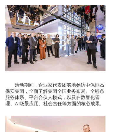
活动期间，企业家代表团实地参访中保恒杰
保安集团，全面了解集团全国业务布局、全链条
服务体系、平台合伙人模式，以及在数智化管
理、AI场景应用、社会责任等方面的核心成果。