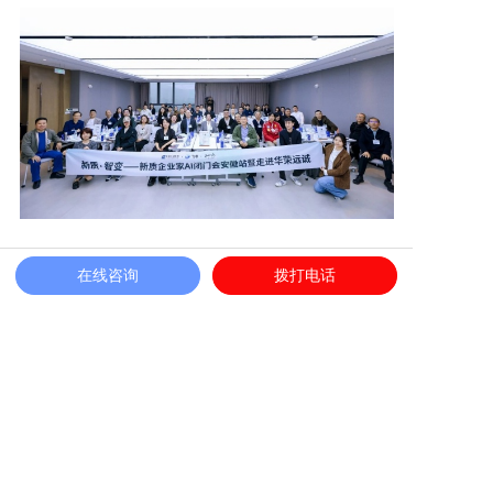
在线咨询
拨打电话
相关新闻
以平凡，战不凡|中保恒杰保安服务集团六月守护纪实
筑牢安全防线彰显安徽保安服务品质——中保恒杰开展
2026安全生产月系列工作
粽叶飘香暖一线|中保恒杰保安集团端午慰问坚守岗位安保
人员，初心守护平安