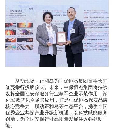
活动现场，正和岛为中保恒杰集团董事长征
红蔓举行授牌仪式。未来，中保恒杰集团将持续
发挥全国性安保服务行业领军企业示范作用，深
化AI数智化全场景应用，打磨中保恒杰保安品牌
核心竞争力，联动正和岛等生态平台，携手全国
优秀企业共探产业升级新机遇，以科技赋能服务
创新，为全国安保行业高质量发展注入强劲动
能。