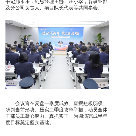
书记邢永乐，副总经理王娜、汪小翠，各事业部
及分公司负责人、项目队长代表等共同参会。
新闻资讯
人才招聘
联系我们
会议旨在复盘一季度成效、查摆短板弱项、
研判当前形势、压实二季度攻坚举措，动员全体
干部员工凝心聚力、真抓实干，为圆满完成半年
度目标奠定坚实基础。