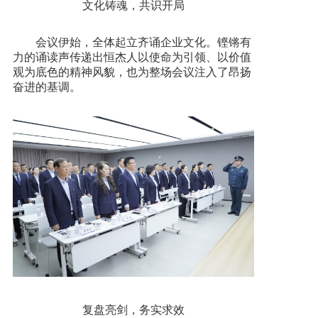
文化铸魂，共识开局
会议伊始，全体起立齐诵企业文化。铿锵有
力的诵读声传递出恒杰人以使命为引领、以价值
观为底色的精神风貌，也为整场会议注入了昂扬
奋进的基调。
复盘亮剑，务实求效