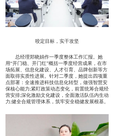
咬定目标，实干攻坚
总经理郑晓娟作一季度整体工作汇报。她
用“开门稳、开门红”概括一季度经营成果，在市
场拓展、信息化建设、人才引育、品牌创新等方
面取得实质性进展。针对二季度，她提出四项重
点部署：全速推进科技信息化转型，做强智慧安
保核心能力;紧盯政策动态变化，前置统筹合规经
营安排;深化激励文化建设，全面激活队伍内生动
力;健全合规管理体系，筑牢安全稳健发展根基。