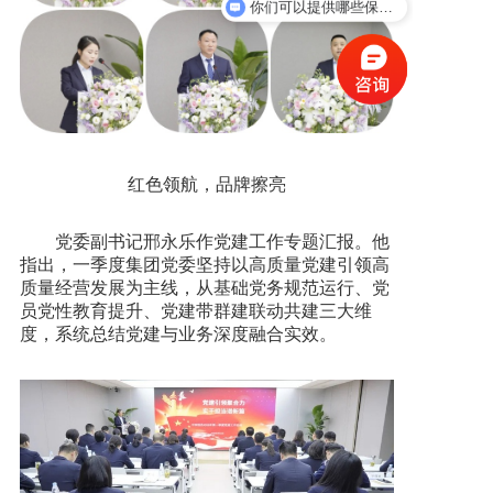
你们可以提供哪些保安服务？
红色领航，品牌擦亮
党委副书记邢永乐作党建工作专题汇报。他
指出，一季度集团党委坚持以高质量党建引领高
质量经营发展为主线，从基础党务规范运行、党
员党性教育提升、党建带群建联动共建三大维
度，系统总结党建与业务深度融合实效。