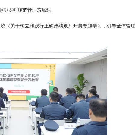
领强根基 规范管理筑底线
绕《关于树立和践行正确政绩观》开展专题学习，引导全体管