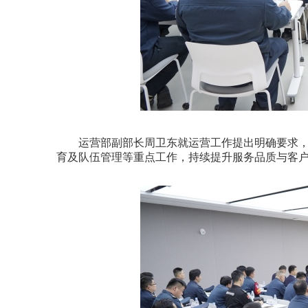
运营部副部长周卫东就运营工作提出明确要求，
育及队伍管理等重点工作，持续提升服务品质与客