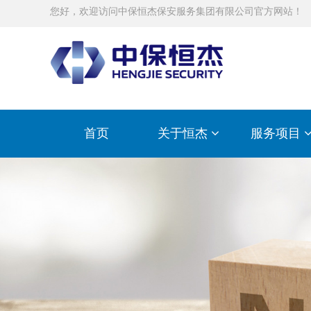
您好，欢迎访问中保恒杰保安服务集团有限公司官方网站！
首页
关于恒杰
服务项目