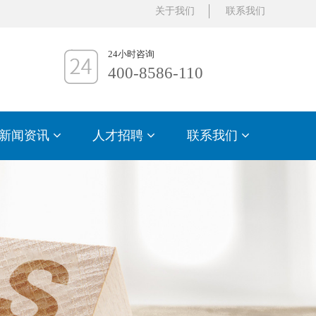
关于我们
联系我们
24小时咨询
400-8586-110
新闻资讯
人才招聘
联系我们