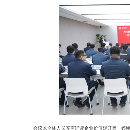
会议以全体人员齐声诵读企业价值观开篇，铿锵