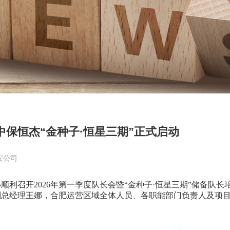
中保恒杰“金种子·恒星三期”正式启动
安公司
召开2026年第一季度队长会暨“金种子·恒星三期”储备队长
副总经理王娜，合肥运营区域全体人员、各职能部门负责人及项