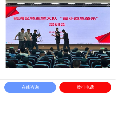
针对金融业态高标准服务需求，中信银行
在线咨询
拨打电话
(合肥)金融后台服务中心项目组织全员开展制度
规范专题学习，深度落实公司标准化服务体系，
细化仪容着装、值班值守、巡逻防控、访客登
记、应急处置等全流程工作标准，复盘优化执勤
薄弱环节，全面规范队伍作风纪律，大幅提升金
融场景安保服务的专业化、标准化、规范化水
平。