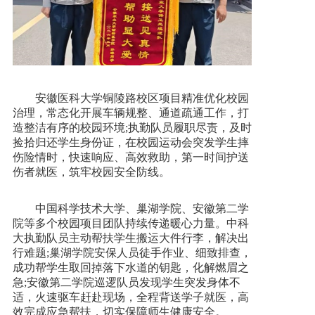
安徽医科大学铜陵路校区项目精准优化校园
治理，常态化开展车辆规整、通道疏通工作，打
造整洁有序的校园环境;执勤队员履职尽责，及时
捡拾归还学生身份证，在校园运动会突发学生摔
伤险情时，快速响应、高效救助，第一时间护送
伤者就医，筑牢校园安全防线。
中国科学技术大学、巢湖学院、安徽第二学
院等多个校园项目团队持续传递暖心力量。中科
大执勤队员主动帮扶学生搬运大件行李，解决出
行难题;巢湖学院安保人员徒手作业、细致排查，
成功帮学生取回掉落下水道的钥匙，化解燃眉之
急;安徽第二学院巡逻队员发现学生突发身体不
适，火速驱车赶赴现场，全程背送学子就医，高
效完成应急帮扶，切实保障师生健康安全。