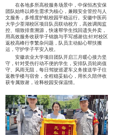
在各地多所高校服务场景中，中保恒杰安保
团队始终以师生需求为核心，兼顾安全管控与人
文服务，多维度护航校园平稳运行。安徽中医药
大学少荃湖校区项目队员联动校方，高效调阅监
控、细致排查溯源，快速帮学生找回遗失外卖，
用高效服务收获学子锦旗与手写感谢信;针对校区
返校高峰行李繁杂问题，队员主动贴心帮扶搬
运，守护学子平安入校。
安徽农业大学项目团队开启三月暖心接力坚
守，针对受伤行动不便的学生，安排队员轮岗值
守、风雨无阻，每日驾驶巡逻车义务接送学子往
返教学楼与宿舍，全程稳妥贴心，用长久陪伴收
获专属致谢，诠释校园安保温情。