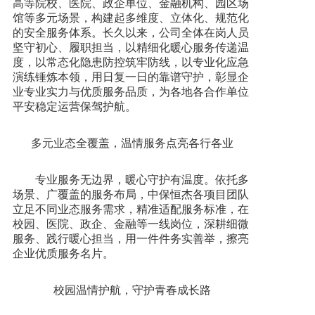
高等院校、医院、政企单位、金融机构、园区场
馆等多元场景，构建起多维度、立体化、规范化
新闻资讯
的安全服务体系。长久以来，公司全体在岗人员
坚守初心、履职担当，以精细化暖心服务传递温
度，以常态化隐患防控筑牢防线，以专业化应急
人才招聘
演练锤炼本领，用日复一日的靠谱守护，彰显企
业专业实力与优质服务品质，为各地各合作单位
平安稳定运营保驾护航。
联系我们
多元业态全覆盖，温情服务点亮各行各业
专业服务无边界，暖心守护有温度。依托多
场景、广覆盖的服务布局，中保恒杰各项目团队
立足不同业态服务需求，精准适配服务标准，在
校园、医院、政企、金融等一线岗位，深耕细微
服务、践行暖心担当，用一件件务实善举，擦亮
企业优质服务名片。
校园温情护航，守护青春成长路