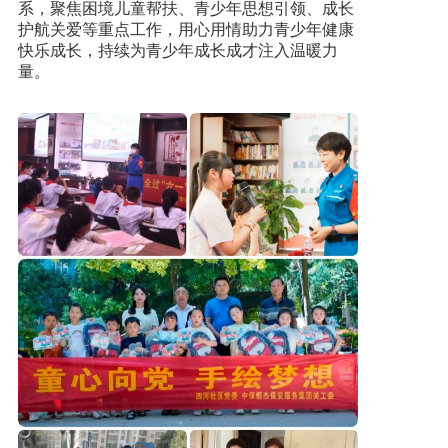
系，聚焦困境儿童帮扶、青少年思想引领、成长
护航关爱等重点工作，用心用情助力青少年健康
快乐成长，持续为青少年成长成才注入温暖力
量。