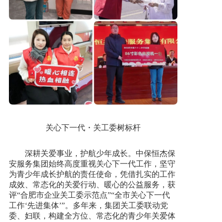
关心下一代・关工委树标杆
深耕关爱事业，护航少年成长。中保恒杰保
安服务集团始终高度重视关心下一代工作，坚守
为青少年成长护航的责任使命，凭借扎实的工作
成效、常态化的关爱行动、暖心的公益服务，获
评“合肥市企业关工委示范点”“全市关心下一代
工作‘先进集体’”。多年来，集团关工委联动党
委、妇联，构建全方位、常态化的青少年关爱体