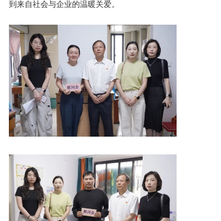
到来自社会与企业的温暖关爱。