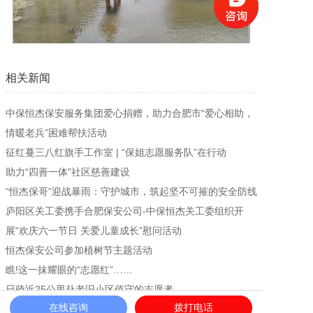
新闻资讯
人才招聘
相关新闻
中保恒杰保安服务集团爱心捐赠，助力合肥市“爱心相助，
联系我们
情暖老兵”困难帮扶活动
征红蔓三八红旗手工作室 | “保姐志愿服务队”在行动
助力“四善一体”社区慈善建设
“恒杰保哥”迎战暴雨：守护城市，筑起坚不可摧的安全防线
庐阳区关工委携手合肥保安公司-中保恒杰关工委组织开
展“欢庆六一节日 关爱儿童成长”慰问活动
恒杰保安公司参加植树节主题活动
瞧!这一抹耀眼的“志愿红”……
日骑近25公里赴老旧小区值守的志愿者
在线咨询
拨打电话
众志成城抗疫情 爱心捐赠暖人心