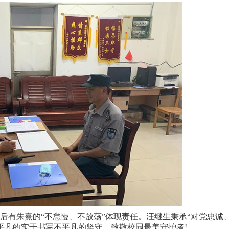
有朱熹的“不怠慢、不放荡”体现责任。汪继生秉承“对党忠诚
平凡的实干书写不平凡的坚守。致敬校园最美守护者!