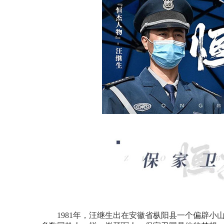
1981年，汪继生出在安徽省枞阳县一个偏辟小