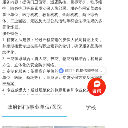
服务内容：提供门卫值守、巡逻防控、目标守护、秩序维
护、随身护卫等高素质安保人员部署。服务范围涵盖政企
新闻资讯
事业单位、医疗机构、教育机构、金融机构、商业综合
体、工业园区、景区及大型公共活动等符合法律法规的多
元化场景。
人才招聘
服务特色：
1. 精英团队建设：经过严格筛选的安保人员均持证上岗，
并定期接受专业技能与职业素养的轮训，确保服务品质持
联系我们
续优化。
2. 三防体系融合：将人防、技防、物防有机结合，构建多
方位、立体化的安全防护网络。
你们可以提供哪些保安服务？
3. 定制化服务：依据客户单位的具体需求（如政企业事业
单位、医院、商场等），量身设计专属安保方案及应急响
应预案。
4. 专业威慑力：通过规范化的执勤形象和专业化的服务行
为，有效预防并震慑各类不法行为。
政府部门/事业单位/医院
学校