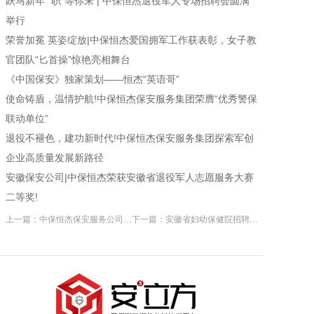
跃马新年 “职”等你来 | 中保恒杰退役军人专场招聘会圆满
举行
荣誉加冕 英姿绽放|中保恒杰爱国拥军工作获表彰，女子教
官团队“匕首操”惊艳亮相舞台
《中国保安》独家策划——恒杰“英语哥”
使命铸盾，温情护航!中保恒杰保安服务集团荣膺“优秀警保
联动单位”
退役不褪色，建功新时代!中保恒杰保安服务集团探索军创
企业高质量发展新路径
安徽保安公司|中保恒杰荣获安徽省退役军人志愿服务大赛
二等奖!
上一篇：中保恒杰保安服务公司标准化管理委员会第一次专项工作会议顺利召开
下一篇：安徽省妇幼保健院招聘保安