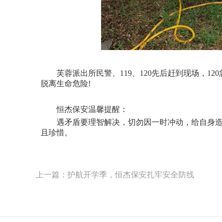
芙蓉派出所民警、119、120先后赶到现场，1
脱离生命危险!
恒杰保安温馨提醒：
遇矛盾要理智解决，切勿因一时冲动，给自身造成
且珍惜。
上一篇：护航开学季，恒杰保安扎牢安全防线