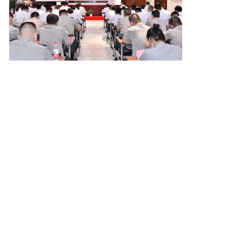
道阻且长，行则将至，行而不辍，未来可
期。下半年，让我们始终保持踔厉奋发、笃行不
怠的精神状态，瞄准既定目标，披荆斩棘、接续
奋斗，以拼搏的精神和务实的作风推动恒杰各项
工作再上新台阶，以昂扬的斗志和骄人的成绩喜
迎二十大的胜利召开!
相关新闻
筑牢安全防线彰显安徽保安服务品质——中保恒杰开展
2026安全生产月系列工作
粽叶飘香暖一线|中保恒杰保安集团端午慰问坚守岗位安保