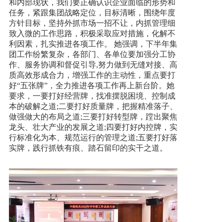
和内部现状，我们要正确认识企业面临的形势和
任务，紧跟集团战略定位，目标清晰，围绕年度
方针目标，坚持外抓市场一招不让，内抓管理细
致入微的工作思路，积极采取应对措施，化解不
利因素，扎实推进各项工作。 她强调，下半年集
团工作纷繁复杂，各部门、各单位要加强分工协
作、服务协调和督促引导,努力做到无缝对接、高
质高效形成合力，增强工作的主动性，重点要打
好“五张牌”，全力推进各项工作再上新台阶。她
要求，一要打好经营牌，找准摆脱困境、控制成
本的破解之道;二要打好质量牌，把握精准落子、
做强做大的布局之道;三要打好转型牌，蹚出聚焦
龙头、壮大产业的发展之道;四要打好内控牌，实
行标准化为本、规范运行的管理之道;五要打好落
实牌，践行抓铁有痕、踏石留印的实干之道。