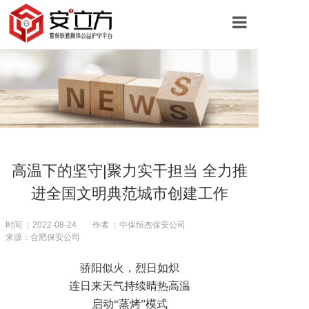
首页
关于安立方
护学资讯
高温下的坚守|聚力实干担当 全力推
进全国文明典范城市创建工作
平安校园
时间 ：2022-08-24
作者 ：中保恒杰保安公司
来源：合肥保安公司
护学网点
骄阳似火，烈日如炽
连日来天气持续晴热高温
往期回顾
启动“蒸烤”模式