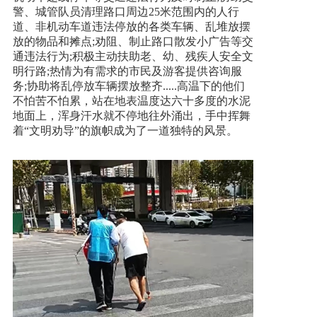
警、城管队员清理路口周边25米范围内的人行
道、非机动车道违法停放的各类车辆、乱堆放摆
放的物品和摊点;劝阻、制止路口散发小广告等交
通违法行为;积极主动扶助老、幼、残疾人安全文
明行路;热情为有需求的市民及游客提供咨询服
务;协助将乱停放车辆摆放整齐.....高温下的他们
不怕苦不怕累，站在地表温度达六十多度的水泥
地面上，浑身汗水就不停地往外涌出，手中挥舞
着“文明劝导”的旗帜成为了一道独特的风景。