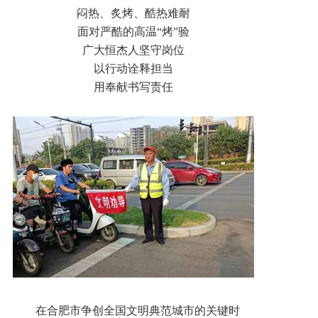
闷热、炙烤、酷热难耐
加入我们
面对严酷的高温“烤”验
广大恒杰人坚守岗位
以行动诠释担当
一键求助
用奉献书写责任
在合肥市争创全国文明典范城市的关键时