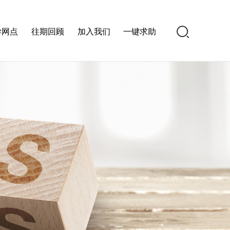
学网点
往期回顾
加入我们
一键求助