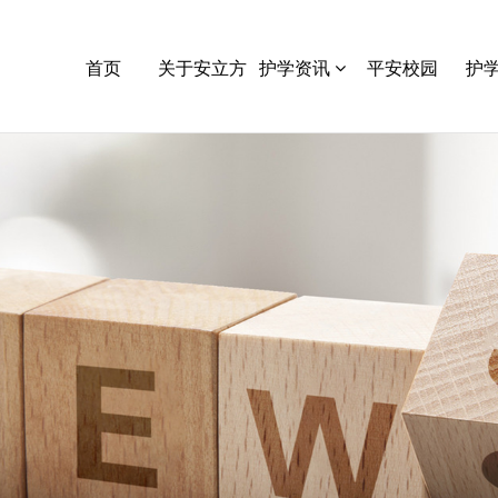
首页
关于安立方
护学资讯
平安校园
护