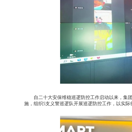
自二十大安保维稳巡逻防控工作启动以来，集团
施，组织5支义警巡逻队开展巡逻防控工作，以实际