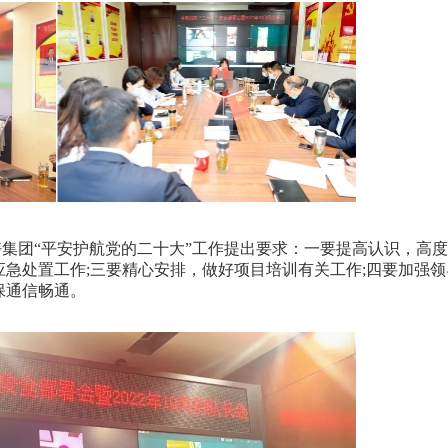
团“平安护航党的二十大”工作提出要求：一要提高认识，高度
应急处置工作;三要精心安排，做好项目培训有关工作;四要加强领
保通信畅通。