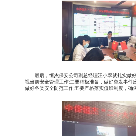
最后，恒杰保安公司副总经理汪小翠就扎实做好集
视当前安全管理工作;二要积极准备，做好突发事件
做好各类安全防范工作;五要严格落实值班制度，确