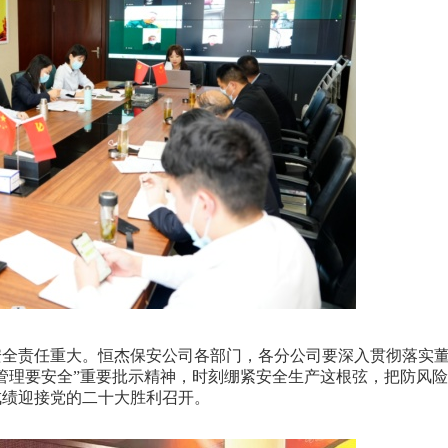
全责任重大。恒杰保安公司各部门，各分公司要深入贯彻落实
管理要安全”重要批示精神，时刻绷紧安全生产这根弦，把防风
成绩迎接党的二十大胜利召开。