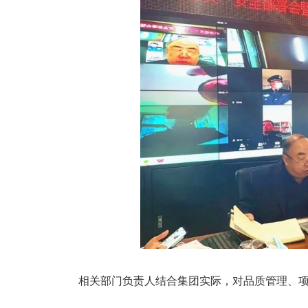
相关部门负责人结合集团实际，对品质管理、项