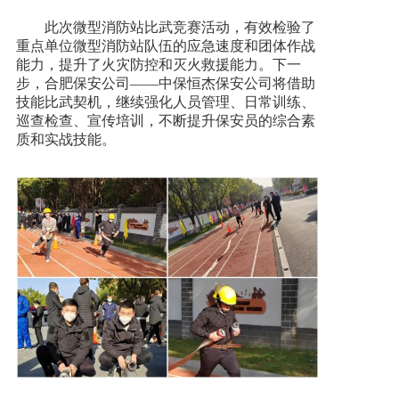
此次微型消防站比武竞赛活动，有效检验了
重点单位微型消防站队伍的应急速度和团体作战
能力，提升了火灾防控和灭火救援能力。下一
步，合肥保安公司——中保恒杰保安公司将借助
技能比武契机，继续强化人员管理、日常训练、
巡查检查、宣传培训，不断提升保安员的综合素
质和实战技能。