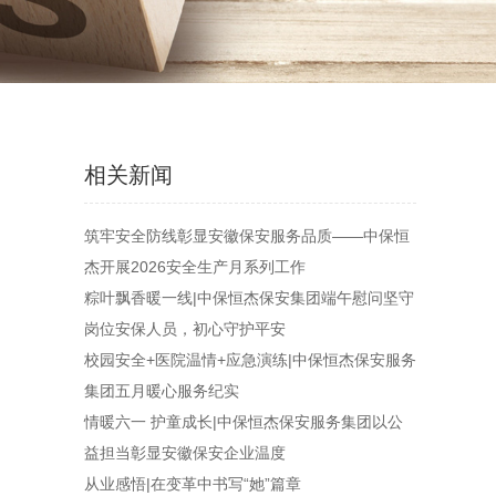
相关新闻
筑牢安全防线彰显安徽保安服务品质——中保恒
杰开展2026安全生产月系列工作
粽叶飘香暖一线|中保恒杰保安集团端午慰问坚守
岗位安保人员，初心守护平安
校园安全+医院温情+应急演练|中保恒杰保安服务
集团五月暖心服务纪实
情暖六一 护童成长|中保恒杰保安服务集团以公
益担当彰显安徽保安企业温度
从业感悟|在变革中书写“她”篇章