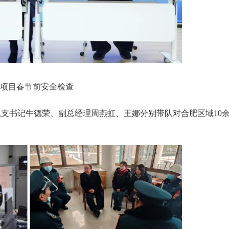
项目春节前安全检查
支书记牛德荣、副总经理周燕虹、王娜分别带队对合肥区域10