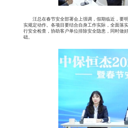
汪总在春节安全部署会上强调，假期临近，要明确
实规定动作。各项目要结合自身工作实际，全面落
行安全检查，协助客户单位排除安全隐患，同时做
础。