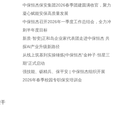
中保恒杰保安集团2026春季团建圆满收官，聚力
凝心赋能安保高质量发展
中保恒杰召开2026年一季度工作总结会，全力冲
刺半年度目标
新质·智变|正和岛企业家代表团走进中保恒杰 共
探AI产业升级新路径
从线上筑基到实操锤炼|中保恒杰“金种子·恒星三
期”正式启动
强技能、砺精兵、保平安 | 中保恒杰组织开展
2026年春季校园专职保安培训会
理干