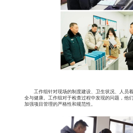
工作组针对现场的制度建设、卫生状况、人员着
全与健康。工作组对于检查过程中发现的问题，他
加强项目管理的严格性和规范性。