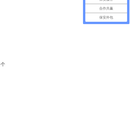
合作共赢
保安外包
余个