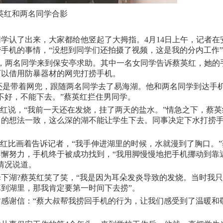
英红和两名同学合影
认了出来，大家都给他竖起了大拇指。4月14日上午，记者在
手机的事情，“没想到同学们还拍摄了视频，这是我的分内工作
，两名同学来到保安亭求助。其中一名女同学告诉蔡英红，她的
可以借用防暴器材的网兜打捞手机。
还是带着网兜，跟随两名同学去了易海湖。他和两名同学到达手
不好，不能下去。”蔡英红拦住男同学。
红说，“我前一天还在发烧，挂了两天的盐水。”情急之下，蔡英
己的想法一致，这么深的湖不能让学生下去。同事决定下水打捞
红比画着告诉记者，“我手伸进湖里的时候，水就漫到了胸口。”
懈努力，手机终于被成功找到，“我用脚慢慢地把手机挪动到靠
情况说道。
湖?蔡英红笑了笑，“我是因为耳朵发炎导致的发烧。当时我只
到湖里，那我肯定要第一时间下去捞”。
谢信：“蔡大叔帮我捞回手机的行为，让我们感受到了温暖和