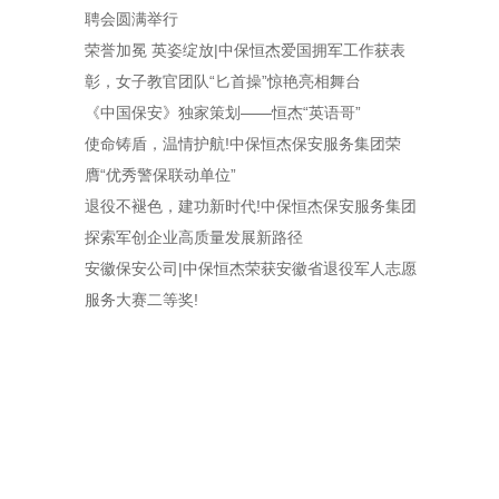
聘会圆满举行
荣誉加冕 英姿绽放|中保恒杰爱国拥军工作获表
彰，女子教官团队“匕首操”惊艳亮相舞台
《中国保安》独家策划——恒杰“英语哥”
使命铸盾，温情护航!中保恒杰保安服务集团荣
膺“优秀警保联动单位”
退役不褪色，建功新时代!中保恒杰保安服务集团
探索军创企业高质量发展新路径
安徽保安公司|中保恒杰荣获安徽省退役军人志愿
服务大赛二等奖!