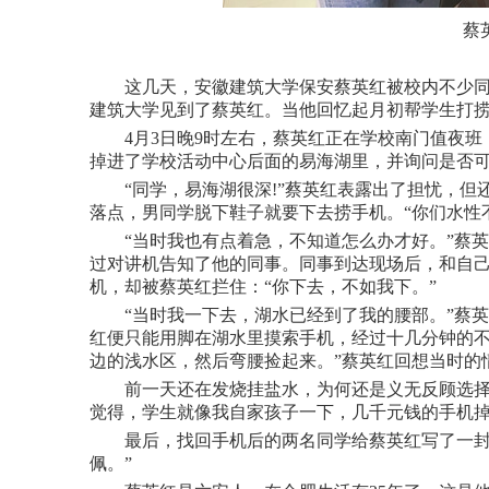
蔡
这几天，安徽建筑大学保安蔡英红被校内不少同学
建筑大学见到了蔡英红。当他回忆起月初帮学生打捞
4月3日晚9时左右，蔡英红正在学校南门值夜班
掉进了学校活动中心后面的易海湖里，并询问是否
“同学，易海湖很深!”蔡英红表露出了担忧，但
落点，男同学脱下鞋子就要下去捞手机。“你们水性
“当时我也有点着急，不知道怎么办才好。”蔡英
过对讲机告知了他的同事。同事到达现场后，和自
机，却被蔡英红拦住：“你下去，不如我下。”
“当时我一下去，湖水已经到了我的腰部。”蔡英
红便只能用脚在湖水里摸索手机，经过十几分钟的不
边的浅水区，然后弯腰捡起来。”蔡英红回想当时的
前一天还在发烧挂盐水，为何还是义无反顾选择下
觉得，学生就像我自家孩子一下，几千元钱的手机掉
最后，找回手机后的两名同学给蔡英红写了一封感
佩。”