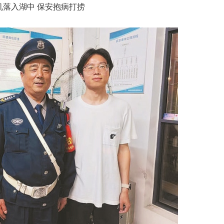
机落入湖中 保安抱病打捞