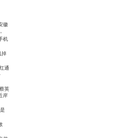
安徽
”。
手机
机掉
红通
手
蔡英
近岸
是
敬