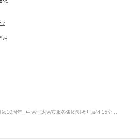
当做
业
己冲
下一篇：总体国家安全观·创新引领10周年 | 中保恒杰保安服务集团积极开展“4.15全民国家安全教育日”主题宣传活动