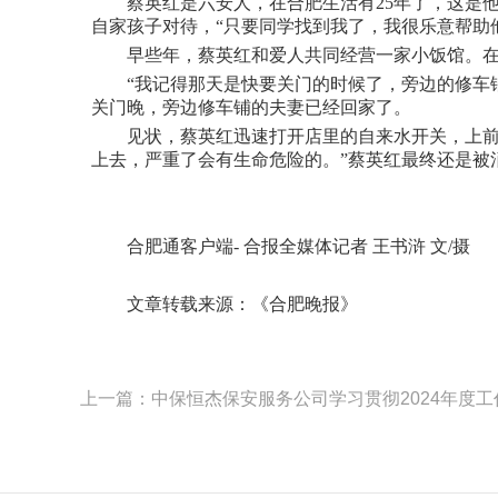
蔡英红是六安人，在合肥生活有25年了，这是他
自家孩子对待，“只要同学找到我了，我很乐意帮助
早些年，蔡英红和爱人共同经营一家小饭馆。在
“我记得那天是快要关门的时候了，旁边的修车铺
关门晚，旁边修车铺的夫妻已经回家了。
见状，蔡英红迅速打开店里的自来水开关，上前救
上去，严重了会有生命危险的。”蔡英红最终还是被消
合肥通客户端- 合报全媒体记者 王书浒 文/摄
文章转载来源：《合肥晚报》
上一篇：中保恒杰保安服务公司学习贯彻2024年度