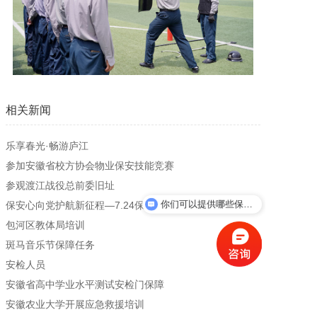
加入我们
一键求助
相关新闻
乐享春光·畅游庐江
参加安徽省校方协会物业保安技能竞赛
参观渡江战役总前委旧址
你们可以提供哪些保安服务？
保安心向党护航新征程—7.24保安宣传日
包河区教体局培训
斑马音乐节保障任务
安检人员
安徽省高中学业水平测试安检门保障
安徽农业大学开展应急救援培训