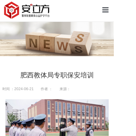
首页
关于安立方
护学资讯
肥西教体局专职保安培训
平安校园
时间 ：2024-06-21
作者 ：
来源：
护学网点
往期回顾